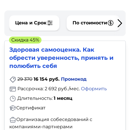
фото,
аудио
Цена и Срок
По стоимости
Маркетинг
Иностранный
Скидка 45%
язык
Здоровая самооценка. Как
обрести уверенность, принять и
Для
полюбить себя
детей
29 370
16 154 руб.
Промокод
Красота,
Рассрочка: 2 692 руб./мес.
Оформить
здоровье,
Длительность:
1 месяц
фитнес
Сертификат
Организация собеседований с
Психология
компаниями-партнерами