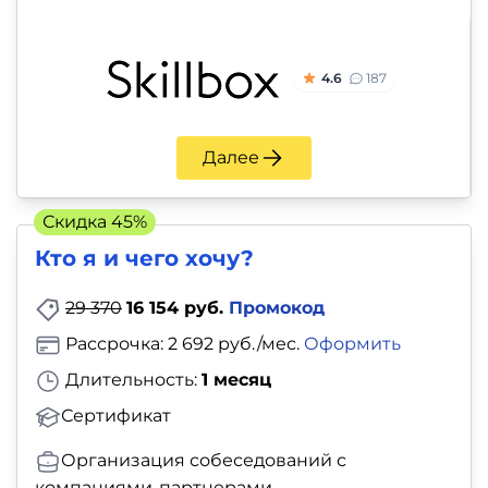
и
саморазвитие
4.6
187
Прочее
Репетиторы
Далее
Тесты
Скидка 45%
на
Кто я и чего хочу?
профориентацию
29 370
16 154 руб.
Промокод
Рассрочка: 2 692 руб./мес.
Оформить
Длительность:
1 месяц
Сертификат
Организация собеседований с
компаниями-партнерами