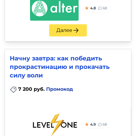
4.8
68
Далее
Начну завтра: как победить
прокрастинацию и прокачать
силу воли
7 200 руб.
Промокод
4.9
68