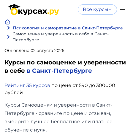
Все курсы
Нейросеть
Все курсы
Нейросеть и ИИ
и ИИ
Психология и саморазвитие в Санкт-Петербурге
Самооценка и уверенность в себе в Санкт-
Курсы по
Петербурге
Программирование
искусственному
Обновлено 02 августа 2026.
интеллекту
Бизнес
Курсы по нейросетям
Курсы по самооценке и уверенности
и
Бесплатно
в себе
в Санкт-Петербурге
финансы
Рейтинг 35 курсов
по цене от 590 до 300000
Дизайн
рублей
Курсы Самооценки и уверенности в Санкт-
Аналитика
Петербурге - сравните по цене и отзывам,
выберите лучшее бесплатное или платное
Видео,
обучение с нуля.