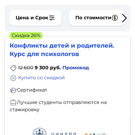
фото,
аудио
Цена и Срок
По стоимости
Маркетинг
Скидка 26%
Иностранный
Конфликты детей и родителей.
язык
Курс для психологов
Для
12 600
9 300 руб.
Промокод
детей
Купить со скидкой
Сертификат
Красота,
здоровье,
Лучшие студенты отправляются на
стажировку
фитнес
Психология
4.8
96