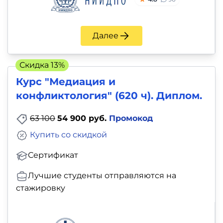
и
саморазвитие
Далее
Прочее
Скидка 13%
Репетиторы
Курс "Медиация и
конфликтология" (620 ч). Диплом.
Тесты
на
63 100
54 900 руб.
Промокод
профориентацию
Купить со скидкой
Сертификат
Лучшие студенты отправляются на
стажировку