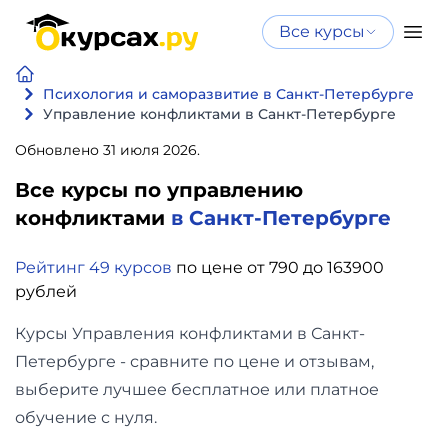
Все курсы
Нейросеть
Все курсы
Нейросеть и ИИ
и ИИ
Психология и саморазвитие в Санкт-Петербурге
Управление конфликтами в Санкт-Петербурге
Курсы по
Программирование
искусственному
Обновлено 31 июля 2026.
интеллекту
Все курсы по управлению
Бизнес
Курсы по нейросетям
конфликтами
в Санкт-Петербурге
и
Бесплатно
финансы
Рейтинг 49 курсов
по цене от 790 до 163900
рублей
Дизайн
Курсы Управления конфликтами в Санкт-
Петербурге - сравните по цене и отзывам,
Аналитика
выберите лучшее бесплатное или платное
Видео,
обучение с нуля.