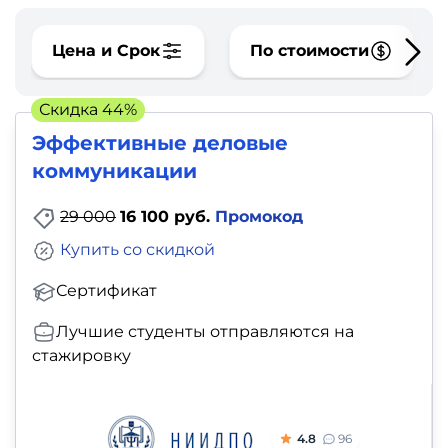
фото,
аудио
Цена и Срок
По стоимости
Маркетинг
Скидка 44%
Иностранный
Эффективные деловые
язык
коммуникации
29 000
16 100 руб.
Промокод
Для
Купить со скидкой
детей
Сертификат
Красота,
Лучшие студенты отправляются на
здоровье,
стажировку
фитнес
Психология
4.8
96