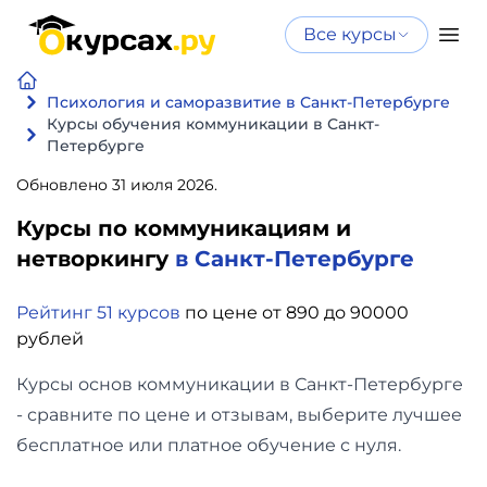
Все курсы
Нейросеть
Все курсы
Нейросеть и ИИ
и ИИ
Психология и саморазвитие в Санкт-Петербурге
Курсы обучения коммуникации в Санкт-
Курсы по
Петербурге
Программирование
искусственному
Обновлено 31 июля 2026.
интеллекту
Бизнес
Курсы по нейросетям
Курсы по коммуникациям и
и
Бесплатно
нетворкингу
в Санкт-Петербурге
финансы
Рейтинг 51 курсов
по цене от 890 до 90000
Дизайн
рублей
Курсы основ коммуникации в Санкт-Петербурге
Аналитика
- сравните по цене и отзывам, выберите лучшее
бесплатное или платное обучение с нуля.
Видео,