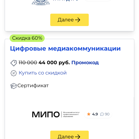
и
саморазвитие
Далее
Прочее
Скидка 60%
Репетиторы
Цифровые медиакоммуникации
Тесты
110 000
44 000 руб.
Промокод
на
Купить со скидкой
профориентацию
Сертификат
4.9
90
Далее