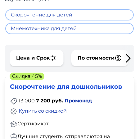
фото,
аудио
Скорочтение для детей
Маркетинг
Мнемотехника для детей
Иностранный
язык
Цена и Срок
По стоимости
Для
Скидка 45%
детей
Скорочтение для дошкольников
Красота,
13 000
7 200 руб.
Промокод
здоровье,
Купить со скидкой
фитнес
Сертификат
Психология
Лучшие студенты отправляются на