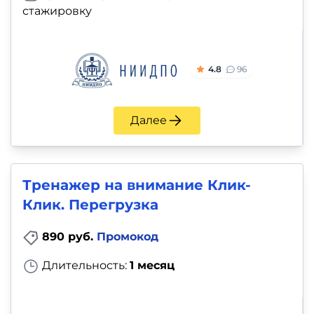
и
стажировку
саморазвитие
Прочее
4.8
96
Репетиторы
Далее
Тесты
на
профориентацию
Тренажер на внимание Клик-
Клик. Перегрузка
890 руб.
Промокод
Длительность:
1 месяц