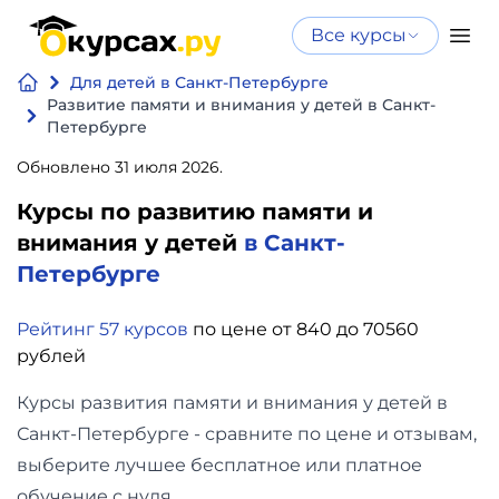
Все курсы
Нейросеть
Все курсы
Для детей в Санкт-Петербурге
Нейросеть и ИИ
и ИИ
Развитие памяти и внимания у детей в Санкт-
Петербурге
Курсы по
Программирование
искусственному
Обновлено 31 июля 2026.
интеллекту
Курсы по развитию памяти и
Бизнес
Курсы по нейросетям
внимания у детей
в Санкт-
и
Бесплатно
Петербурге
финансы
Рейтинг 57 курсов
по цене от 840 до 70560
Дизайн
рублей
Курсы развития памяти и внимания у детей в
Аналитика
Санкт-Петербурге - сравните по цене и отзывам,
Видео,
выберите лучшее бесплатное или платное
обучение с нуля.