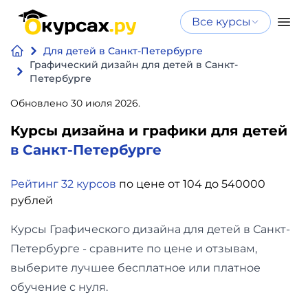
Все курсы
Нейросеть
Все курсы
Для детей в Санкт-Петербурге
Нейросеть и ИИ
и ИИ
Графический дизайн для детей в Санкт-
Петербурге
Курсы по
Программирование
искусственному
Обновлено 30 июля 2026.
интеллекту
Курсы дизайна и графики для детей
Бизнес
Курсы по нейросетям
в Санкт-Петербурге
и
Бесплатно
финансы
Рейтинг 32 курсов
по цене от 104 до 540000
рублей
Дизайн
Курсы Графического дизайна для детей в Санкт-
Петербурге - сравните по цене и отзывам,
Аналитика
выберите лучшее бесплатное или платное
Видео,
обучение с нуля.