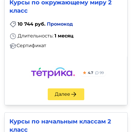
и
Курсы по окружающему миру 2
класс
саморазвитие
10 744 руб.
Промокод
Прочее
Длительность:
1 месяц
Репетиторы
Сертификат
Тесты
на
4.7
99
профориентацию
Далее
Курсы по начальным классам 2
класс