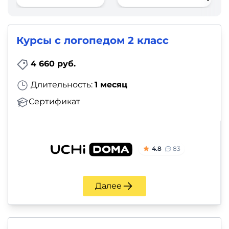
фото,
аудио
Курсы с логопедом 2 класс
Маркетинг
4 660 руб.
Иностранный
Длительность:
1 месяц
язык
Сертификат
Для
детей
4.8
83
Красота,
здоровье,
Далее
фитнес
Психология