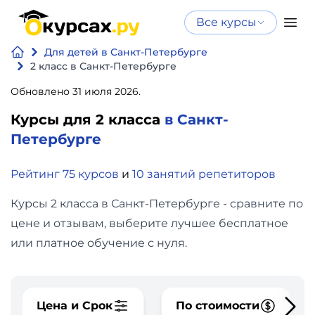
Все курсы
Нейросеть
Все курсы
Для детей в Санкт-Петербурге
Нейросеть и ИИ
и ИИ
2 класс в Санкт-Петербурге
Курсы по
Обновлено 31 июля 2026.
Программирование
искусственному
Курсы для 2 класса
в Санкт-
интеллекту
Бизнес
Петербурге
Курсы по нейросетям
и
Бесплатно
Рейтинг 75 курсов
и
10 занятий репетиторов
финансы
Курсы 2 класса в Санкт-Петербурге - сравните по
Дизайн
цене и отзывам, выберите лучшее бесплатное
или платное обучение с нуля.
Аналитика
Видео,
Цена и Срок
По стоимости