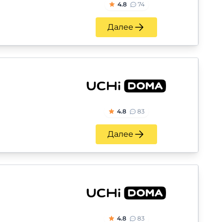
4.8
74
Далее
4.8
83
Далее
4.8
83