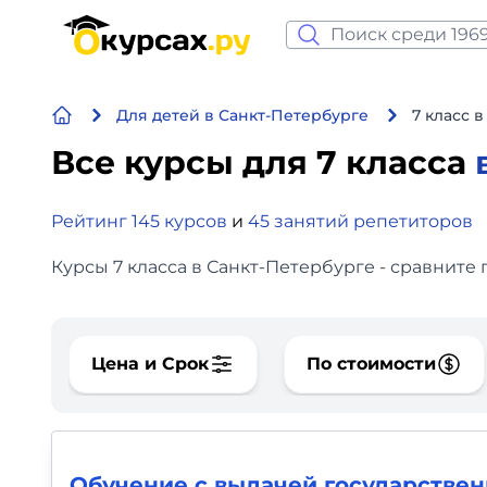
Нейросеть и ИИ
Для детей в Санкт-Петербурге
7 класс 
Программирование
Все курсы для 7 класса
Бизнес и финансы
Рейтинг 145 курсов
и
45 занятий репетиторов
Дизайн
Курсы 7 класса в Санкт-Петербурге - сравните
Аналитика
Видео, фото, аудио
Цена и Срок
По стоимости
Маркетинг
Иностранный язык
Обучение с выдачей государствен