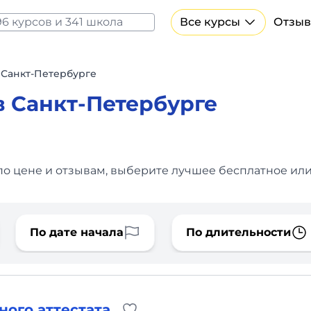
Все курсы
Отзыв
Все курсы Нейросеть и ИИ
Курсы по искусственному интеллекту
в Санкт-Петербурге
Курсы по нейросетям
в Санкт-Петербурге
Бесплатно
 по цене и отзывам, выберите лучшее бесплатное или
По дате начала
По длительности
ного аттестата