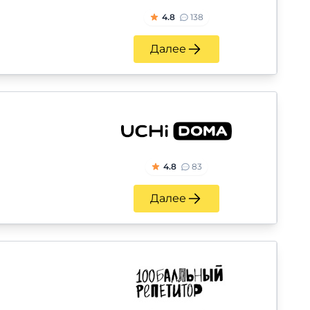
4.8
138
Далее
4.8
83
Далее