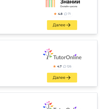
4.8
71
Далее
4.7
126
Далее