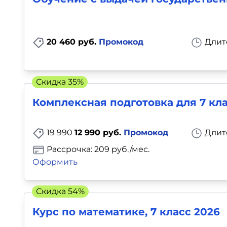
Для детей
Красота, здоровье, фитнес
20 460 руб.
Промокод
Длит
Психология и саморазвитие
Скидка 35%
Прочее
Комплексная подготовка для 7 кл
Репетиторы
19 990
12 990 руб.
Промокод
Длит
Тесты на профориентацию
Рассрочка: 209 руб./мес.
Оформить
Скидка 54%
Курс по математике, 7 класс 2026