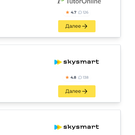
4.7
126
Далее
4.8
138
Далее