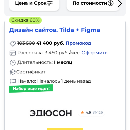
фото,
Цена и Срок
По стоимости
аудио
Скидка 60%
Маркетинг
Дизайн сайтов. Tilda + Figma
Иностранный
103 500
41 400 руб.
Промокод
язык
Рассрочка: 3 450 руб./мес.
Оформить
Длительность:
1 месяц
Для
Сертификат
детей
Начало: Началось 1 день назад
Красота,
Набор ещё идет!
здоровье,
фитнес
4.9
129
Психология