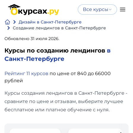
Все курсы
Нейросеть
Все курсы
Дизайн в Санкт-Петербурге
Нейросеть и ИИ
и ИИ
Создание лендингов в Санкт-Петербурге
Курсы по
Обновлено 31 июля 2026.
Программирование
искусственному
Курсы по созданию лендингов
в
интеллекту
Бизнес
Санкт-Петербурге
Курсы по нейросетям
и
Бесплатно
Рейтинг 11 курсов
по цене от 840 до 66000
финансы
рублей
Дизайн
Курсы создания лендингов в Санкт-Петербурге -
сравните по цене и отзывам, выберите лучшее
Аналитика
бесплатное или платное обучение с нуля.
Видео,