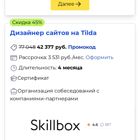
и
Далее
саморазвитие
Скидка 45%
Прочее
Дизайнер сайтов на Tilda
Репетиторы
77 048
42 377 руб.
Промокод
Рассрочка: 3 531 руб./мес.
Оформить
Тесты
Длительность:
4 месяца
на
Сертификат
профориентацию
Организация собеседований с
компаниями-партнерами
4.6
187