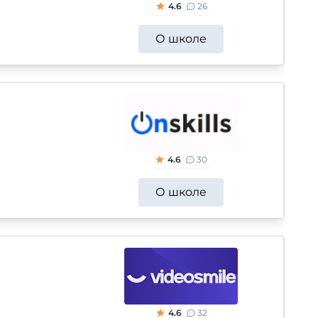
4.6
26
О школе
4.6
30
О школе
4.6
32