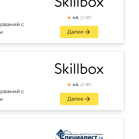
4.6
187
ований с
Далее
и
4.6
187
ований с
Далее
и