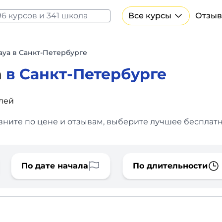
Все курсы
Отзыв
Все курсы Нейросеть и ИИ
Курсы по искусственному интеллекту
aya в Санкт-Петербурге
Курсы по нейросетям
a
в Санкт-Петербурге
Бесплатно
блей
вните по цене и отзывам, выберите лучшее бесплатн
По дате начала
По длительности