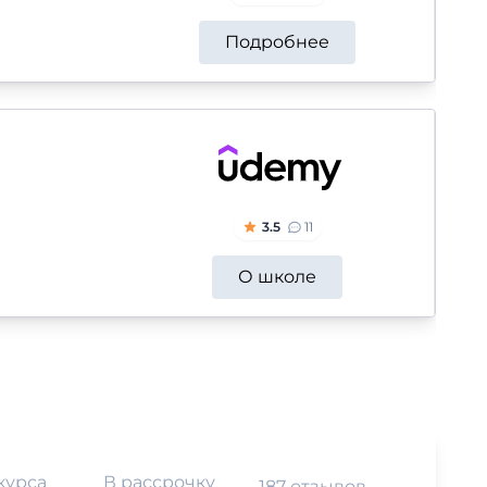
Подробнее
3.5
11
О школе
курса
В рассрочку
187 отзывов