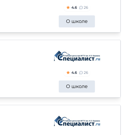
4.6
26
О школе
4.6
26
О школе