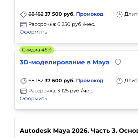
Для детей
68 182
37 500 руб.
Промокод
Длит
Красота, здоровье, фитнес
Рассрочка: 6 250 руб./мес.
Оформить
Психология и саморазвитие
Скидка 45%
Прочее
3D-моделирование в Maya
Репетиторы
68 182
37 500 руб.
Промокод
Длит
Тесты на профориентацию
Рассрочка: 3 125 руб./мес.
Оформить
Autodesk Maya 2026. Часть 3. Осн