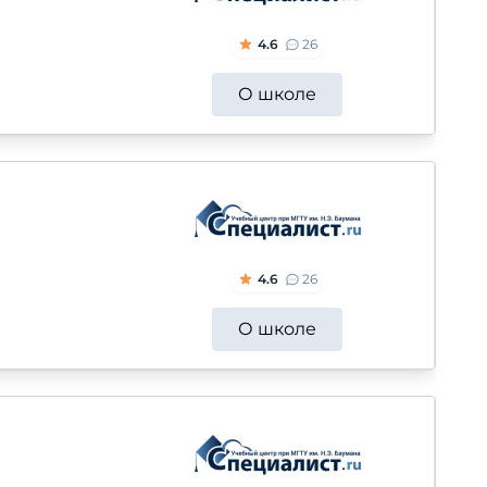
4.6
26
О школе
4.6
26
О школе