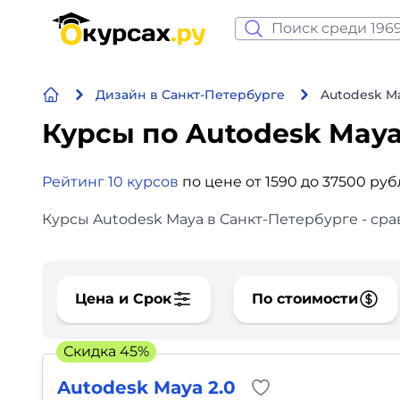
Нейросеть и ИИ
Дизайн в Санкт-Петербурге
Autodesk M
Программирование
Курсы по Autodesk May
Бизнес и финансы
Рейтинг 10 курсов
по цене от 1590 до 37500 ру
Дизайн
Курсы Autodesk Maya в Санкт-Петербурге - сра
Аналитика
Видео, фото, аудио
Цена и Срок
По стоимости
Маркетинг
Скидка 45%
Иностранный язык
Autodesk Maya 2.0