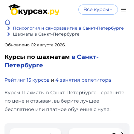
Все курсы
Нейросеть
Все курсы
Нейросеть и ИИ
и ИИ
Психология и саморазвитие в Санкт-Петербурге
Шахматы в Санкт-Петербурге
Курсы по
Программирование
искусственному
Обновлено 02 августа 2026.
интеллекту
Курсы по шахматам
в Санкт-
Бизнес
Курсы по нейросетям
Петербурге
и
Бесплатно
финансы
Рейтинг 15 курсов
и
4 занятия репетитора
Курсы Шахматы в Санкт-Петербурге - сравните
Дизайн
по цене и отзывам, выберите лучшее
Аналитика
бесплатное или платное обучение с нуля.
Видео,