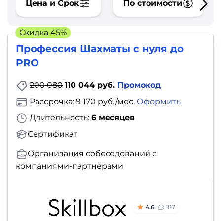
фото,
Цена и Срок
По стоимости
аудио
Скидка 45%
Маркетинг
Профессия Шахматы с нуля до
PRO
Иностранный
язык
200 080
110 044 руб.
Промокод
Рассрочка: 9 170 руб./мес.
Оформить
Для
Длительность:
6 месяцев
детей
Сертификат
Красота,
Организация собеседований с
здоровье,
компаниями-партнерами
фитнес
Психология
4.6
187