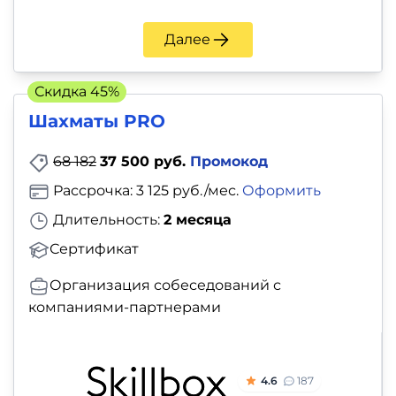
и
саморазвитие
Далее
Прочее
Скидка 45%
Шахматы PRO
Репетиторы
68 182
37 500 руб.
Промокод
Тесты
Рассрочка: 3 125 руб./мес.
Оформить
на
Длительность:
2 месяца
профориентацию
Сертификат
Организация собеседований с
компаниями-партнерами
4.6
187