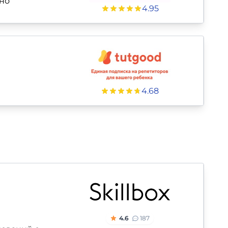
но
4.95
4.68
4.6
187