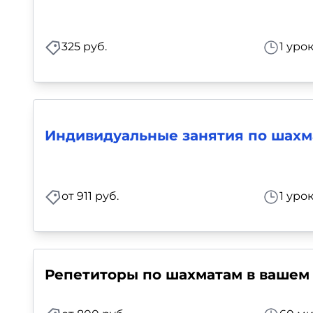
Для детей
325 руб.
1 уро
Красота, здоровье, фитнес
Психология и саморазвитие
Прочее
Индивидуальные занятия по шахмат
Репетиторы
от 911 руб.
1 уро
Тесты на профориентацию
Репетиторы по шахматам в вашем