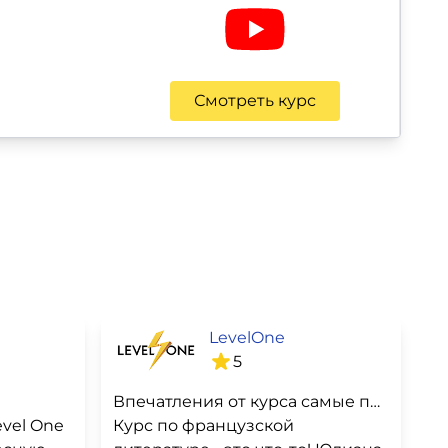
Смотреть курс
LevelOne
5
Впечатления от курса самые приятные)
vel One
Курс по французской