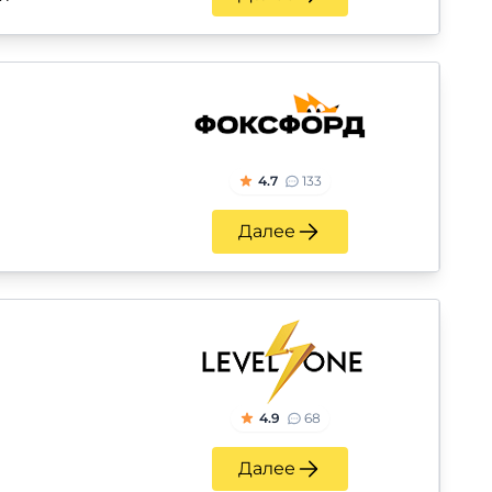
4.7
133
Далее
4.9
68
Далее