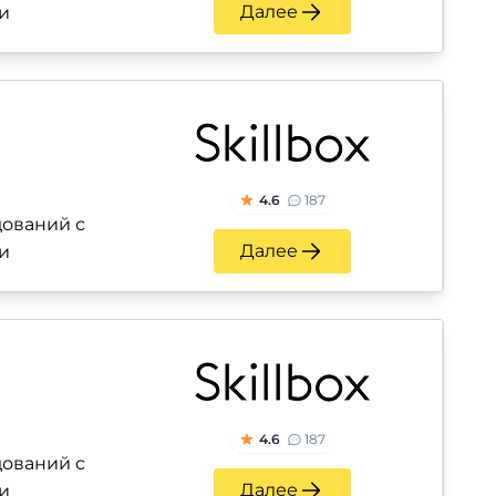
Далее
и
4.6
187
ований с
Далее
и
4.6
187
ований с
Далее
и