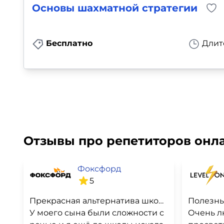
Основы шахматной стратегии
Бесплатно
Длит
Отзывы про репетиторов онла
Фоксфорд
5
Прекрасная альтернатива школе. Лучше любой бюджетной школы
Полезны
У моего сына были сложности с
Очень л