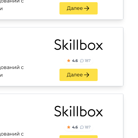
ований с
Далее
и
4.6
187
ований с
Далее
и
4.6
187
ований с