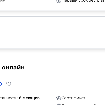
нут
Первый урок бесплат
к
я онлайн
O
ельность:
6 месяцев
Сертификат