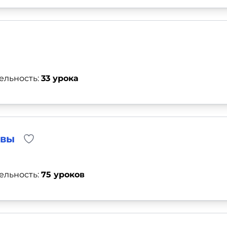
ельность:
33 урока
квы
ельность:
75 уроков