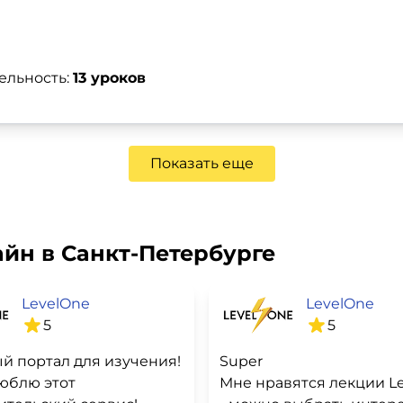
ельность:
13 уроков
Показать еще
йн в Санкт-Петербурге
LevelOne
LevelOne
5
5
й портал для изучения!
Super
юблю этот
Мне нравятся лекции Le