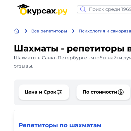
Нейросеть и ИИ
Все репетиторы
Психология и самораз
Программирование
Шахматы - репетиторы 
Бизнес и финансы
Шахматы в Санкт-Петербурге - чтобы найти лу
Дизайн
отзывы.
Аналитика
Цена и Срок
По стоимости
Видео, фото, аудио
Маркетинг
Иностранный язык
Репетиторы по шахматам