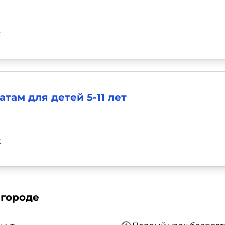
к
ам для детей 5-11 лет
к
 городе