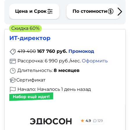
фото,
аудио
Цена и Срок
По стоимости
Маркетинг
Скидка 60%
ИТ-директор
Иностранный
язык
419 400
167 760 руб.
Промокод
Рассрочка: 6 990 руб./мес.
Оформить
Для
Длительность:
8 месяцев
детей
Сертификат
Красота,
Начало: Началось 1 день назад
Набор ещё идет!
здоровье,
фитнес
4.9
129
Психология