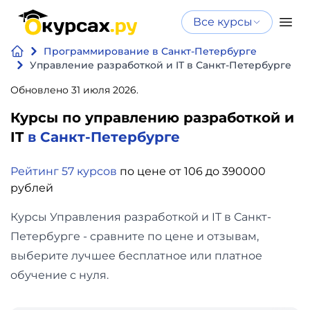
Все курсы
Нейросеть
Все курсы
Программирование в Санкт-Петербурге
Нейросеть и ИИ
и ИИ
Управление разработкой и IT в Санкт-Петербурге
Курсы по
Обновлено 31 июля 2026.
Программирование
искусственному
Курсы по управлению разработкой и
интеллекту
Бизнес
IT
в Санкт-Петербурге
Курсы по нейросетям
и
Бесплатно
Рейтинг 57 курсов
по цене от 106 до 390000
финансы
рублей
Дизайн
Курсы Управления разработкой и IT в Санкт-
Петербурге - сравните по цене и отзывам,
Аналитика
выберите лучшее бесплатное или платное
обучение с нуля.
Видео,