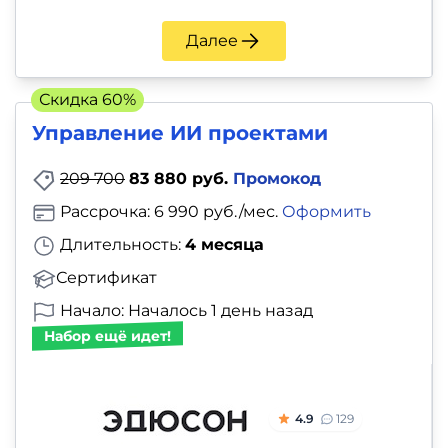
и
саморазвитие
Далее
Прочее
Скидка 60%
Управление ИИ проектами
Репетиторы
209 700
83 880 руб.
Промокод
Тесты
Рассрочка: 6 990 руб./мес.
Оформить
на
Длительность:
4 месяца
профориентацию
Сертификат
Начало: Началось 1 день назад
Набор ещё идет!
4.9
129