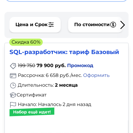
фото,
аудио
Цена и Срок
Маркетинг
По стоимости
Иностранный
Скидка 60%
язык
SQL-разработчик: тариф Базовый
Для
199 750
79 900 руб.
Промокод
детей
Рассрочка: 6 658 руб./мес.
Оформить
Длительность:
2 месяца
Красота,
Сертификат
здоровье,
Начало: Началось 2 дня назад
фитнес
Набор ещё идет!
Психология