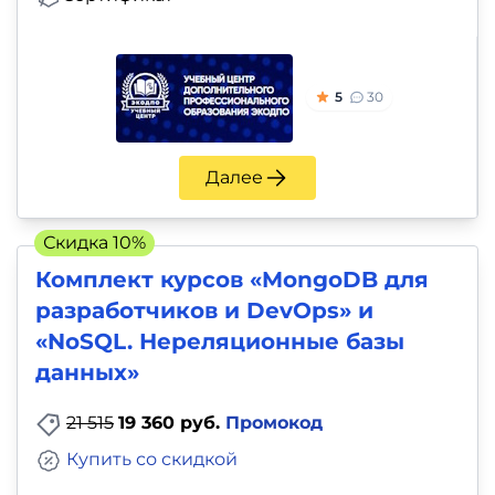
5
30
Далее
Скидка 10%
Комплект курсов «MongoDB для
разработчиков и DevOps» и
«NoSQL. Нереляционные базы
данных»
21 515
19 360 руб.
Промокод
Купить со скидкой