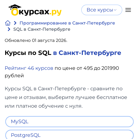
Все курсы
Нейросеть
Все курсы
Программирование в Санкт-Петербурге
Нейросеть и ИИ
и ИИ
SQL в Санкт-Петербурге
Курсы по
Обновлено 01 августа 2026.
Программирование
искусственному
Курсы по SQL
в Санкт-Петербурге
интеллекту
Бизнес
Курсы по нейросетям
Рейтинг 46 курсов
по цене от 495 до 201990
и
Бесплатно
рублей
финансы
Курсы SQL в Санкт-Петербурге - сравните по
Дизайн
цене и отзывам, выберите лучшее бесплатное
или платное обучение с нуля.
Аналитика
MySQL
Видео,
PostgreSQL