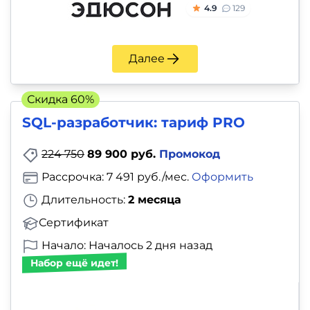
и
4.9
129
саморазвитие
Далее
Прочее
Репетиторы
Скидка 60%
SQL-разработчик: тариф PRO
Тесты
на
224 750
89 900 руб.
Промокод
профориентацию
Рассрочка: 7 491 руб./мес.
Оформить
Длительность:
2 месяца
Сертификат
Начало: Началось 2 дня назад
Набор ещё идет!