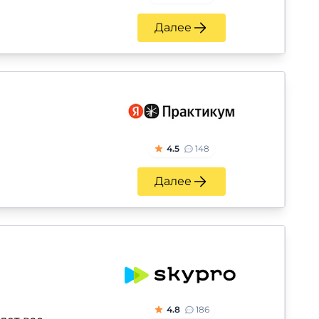
Далее
4.5
148
Далее
4.8
186