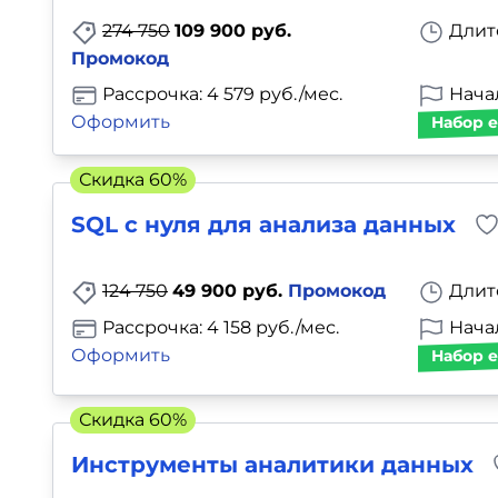
Для детей
274 750
109 900 руб.
Длит
Промокод
Красота, здоровье, фитнес
Рассрочка: 4 579 руб./мес.
Нача
Оформить
Набор е
Психология и саморазвитие
Скидка 60%
Прочее
SQL с нуля для анализа данных
Репетиторы
124 750
49 900 руб.
Промокод
Длит
Тесты на профориентацию
Рассрочка: 4 158 руб./мес.
Нача
Оформить
Набор е
Скидка 60%
Инструменты аналитики данных