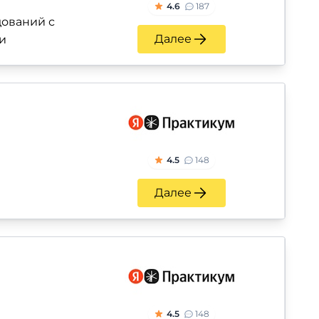
4.6
187
ований с
Далее
и
4.5
148
Далее
4.5
148