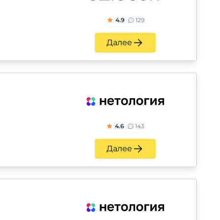
4.9
129
Далее
4.6
143
Далее