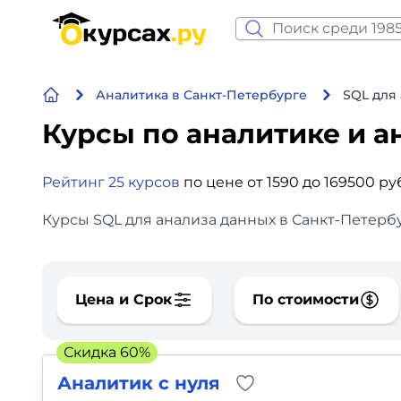
Нейросеть и ИИ
Аналитика в Санкт-Петербурге
SQL для
Программирование
Курсы по аналитике и а
Бизнес и финансы
Рейтинг 25 курсов
по цене от 1590 до 169500 р
Дизайн
Курсы SQL для анализа данных в Санкт-Петербу
Аналитика
Видео, фото, аудио
Цена и Срок
По стоимости
Маркетинг
Скидка 60%
Иностранный язык
Аналитик с нуля