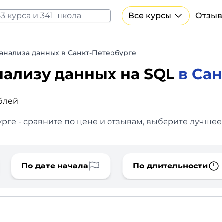
Все курсы
Отзыв
Все курсы Нейросеть и ИИ
Курсы по искусственному интеллекту
 анализа данных в Санкт-Петербурге
Курсы по нейросетям
нализу данных на SQL
в Са
Бесплатно
ублей
рге - сравните по цене и отзывам, выберите лучшее
По дате начала
По длительности