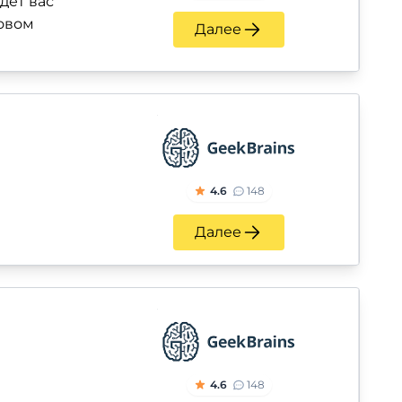
дет вас
новом
Далее
4.6
148
Далее
4.6
148