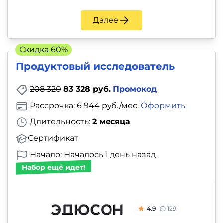
и
саморазвитие
Далее
Прочее
Скидка 60%
Продуктовый исследователь
Репетиторы
208 320
83 328 руб.
Промокод
Тесты
Рассрочка: 6 944 руб./мес.
Оформить
на
Длительность:
2 месяца
профориентацию
Сертификат
Начало: Началось 1 день назад
Набор ещё идет!
4.9
129