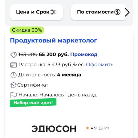
фото,
аудио
Цена и Срок
По стоимости
Маркетинг
Скидка 60%
Продуктовый маркетолог
Иностранный
язык
163 000
65 200 руб.
Промокод
Рассрочка: 5 433 руб./мес.
Оформить
Для
Длительность:
4 месяца
детей
Сертификат
Красота,
Начало: Началось 1 день назад
Набор ещё идет!
здоровье,
фитнес
4.9
129
Психология