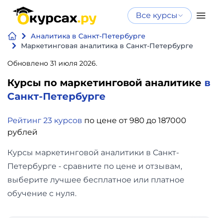
Все курсы
Нейросеть
Все курсы
Аналитика в Санкт-Петербурге
Нейросеть и ИИ
и ИИ
Маркетинговая аналитика в Санкт-Петербурге
Курсы по
Обновлено 31 июля 2026.
Программирование
искусственному
Курсы по маркетинговой аналитике
в
интеллекту
Бизнес
Санкт-Петербурге
Курсы по нейросетям
и
Бесплатно
Рейтинг 23 курсов
по цене от 980 до 187000
финансы
рублей
Дизайн
Курсы маркетинговой аналитики в Санкт-
Петербурге - сравните по цене и отзывам,
Аналитика
выберите лучшее бесплатное или платное
обучение с нуля.
Видео,