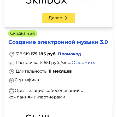
и
саморазвитие
Далее
Прочее
Скидка 45%
Репетиторы
Создание электронной музыки 3.0
Тесты
318 519
175 185 руб.
Промокод
на
Рассрочка: 5 651 руб./мес.
Оформить
профориентацию
Длительность:
11 месяцев
Сертификат
Организация собеседований с
компаниями-партнерами