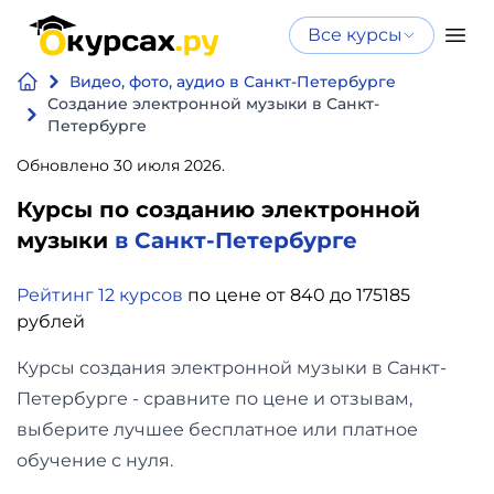
Все курсы
Нейросеть
Все курсы
Видео, фото, аудио в Санкт-Петербурге
Нейросеть и ИИ
и ИИ
Создание электронной музыки в Санкт-
Петербурге
Курсы по
Программирование
искусственному
Обновлено 30 июля 2026.
интеллекту
Курсы по созданию электронной
Бизнес
Курсы по нейросетям
музыки
в Санкт-Петербурге
и
Бесплатно
финансы
Рейтинг 12 курсов
по цене от 840 до 175185
рублей
Дизайн
Курсы создания электронной музыки в Санкт-
Петербурге - сравните по цене и отзывам,
Аналитика
выберите лучшее бесплатное или платное
Видео,
обучение с нуля.