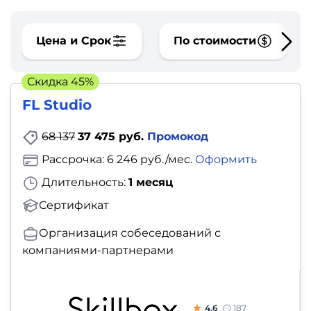
фото,
аудио
Цена и Срок
По стоимости
Маркетинг
Скидка 45%
Иностранный
FL Studio
язык
68 137
37 475 руб.
Промокод
Для
Рассрочка: 6 246 руб./мес.
Оформить
детей
Длительность:
1 месяц
Сертификат
Красота,
здоровье,
Организация собеседований с
компаниями-партнерами
фитнес
Психология
4.6
187