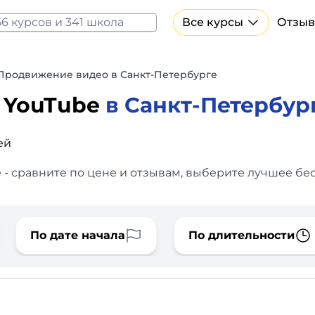
Все курсы
Отзыв
Все курсы Нейросеть и ИИ
Курсы по искусственному интеллекту
Продвижение видео в Санкт-Петербурге
Курсы по нейросетям
 YouTube
в Санкт-Петербур
Бесплатно
ей
- сравните по цене и отзывам, выберите лучшее бес
По дате начала
По длительности