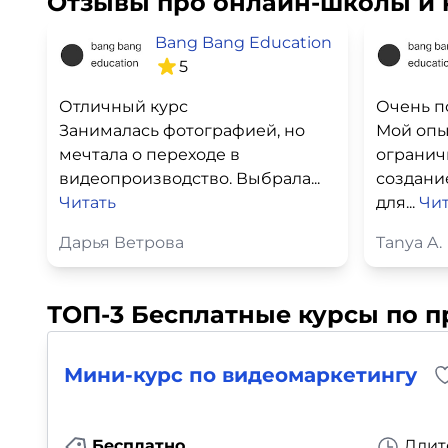
Отзывы про онлайн-школы и 
Bang Bang Education
5
Отличный курс
Очень п
Занималась фотографией, но
Мой опы
мечтала о переходе в
огранич
видеопроизводство. Выбрала...
создани
Читать
для...
Чит
Дарья Ветрова
Tanya A.
ТОП-3 Бесплатные курсы по 
Мини-курс по видеомаркетингу
Бесплатно
Длит