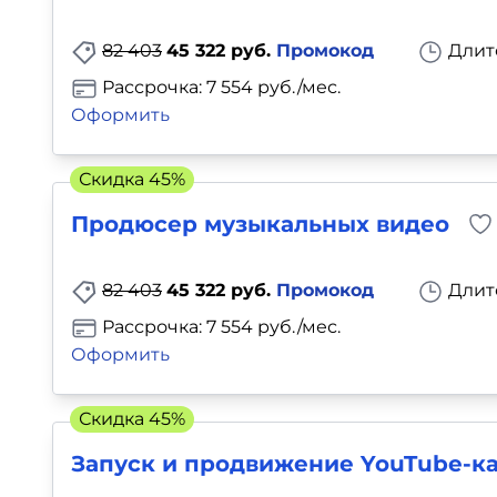
Для детей
82 403
45 322 руб.
Промокод
Длит
Красота, здоровье, фитнес
Рассрочка: 7 554 руб./мес.
Оформить
Психология и саморазвитие
Скидка 45%
Прочее
Продюсер музыкальных видео
Репетиторы
82 403
45 322 руб.
Промокод
Длит
Тесты на профориентацию
Рассрочка: 7 554 руб./мес.
Оформить
Скидка 45%
Запуск и продвижение YouTube-к