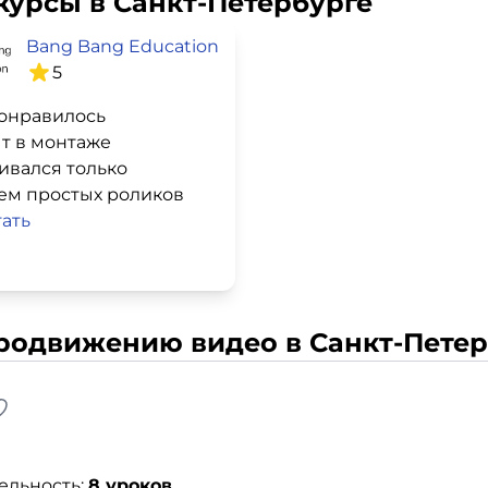
курсы в Санкт-Петербурге
Bang Bang Education
5
онравилось
т в монтаже
ивался только
ем простых роликов
ать
продвижению видео в Санкт-Петер
ельность:
8 уроков