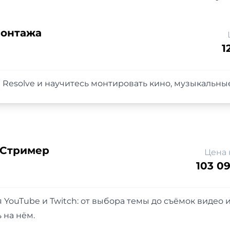
монтажа
1
nci Resolve и научитесь монтировать кино, музыкальн
 Стример
Цена 
103 09
 YouTube и Twitch: от выбора темы до съёмок видео и
 на нём.