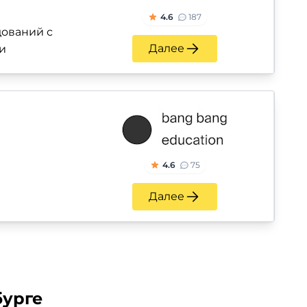
4.6
187
ований с
Далее
и
4.6
75
Далее
бурге