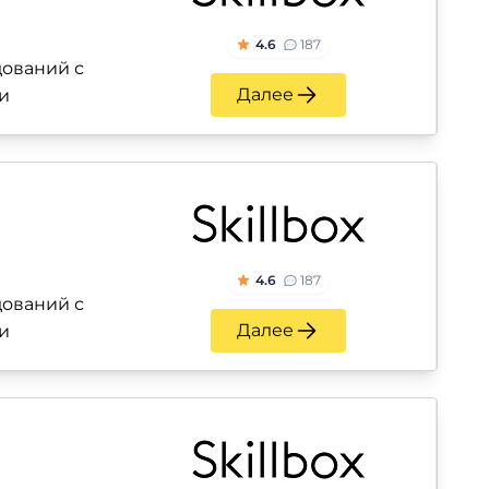
4.6
187
ований с
Далее
и
4.6
187
ований с
Далее
и