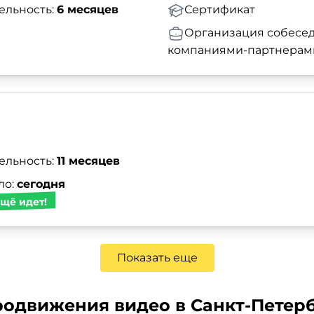
ельность:
6 месяцев
Сертификат
Организация собесед
компаниями-партнерам
ельность:
11 месяцев
ло:
сегодня
щё идет!
Показать еще
родвижения видео в Санкт-Петер