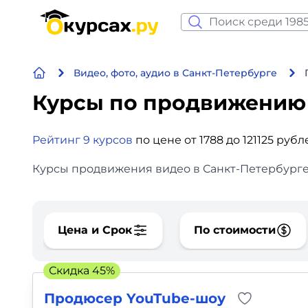
Нейросеть и ИИ
Видео, фото, аудио в Санкт-Петербурге
Программирование
Курсы по продвижению
Бизнес и финансы
Рейтинг 9 курсов
по цене от 1788 до 121125 рубл
Дизайн
Курсы продвижения видео в Санкт-Петербурге 
Аналитика
Видео, фото, аудио
Цена и Срок
По стоимости
Маркетинг
Скидка 45%
Иностранный язык
Продюсер YouTube-шоу