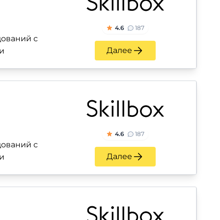
4.6
187
ований с
Далее
и
4.6
187
ований с
Далее
и