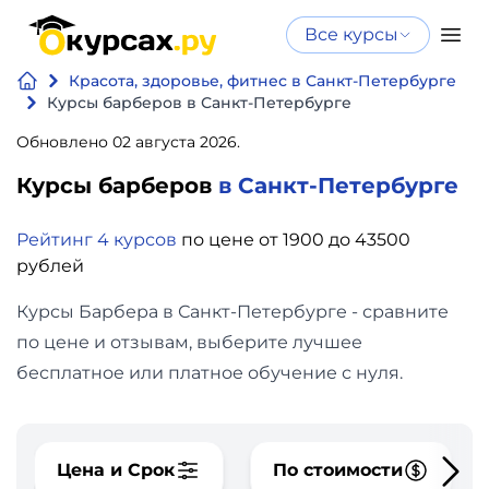
Все курсы
Нейросеть
Все курсы
Красота, здоровье, фитнес в Санкт-Петербурге
Нейросеть и ИИ
и ИИ
Курсы барберов в Санкт-Петербурге
Курсы по
Обновлено 02 августа 2026.
Программирование
искусственному
Курсы барберов
в Санкт-Петербурге
интеллекту
Бизнес
Курсы по нейросетям
Рейтинг 4 курсов
по цене от 1900 до 43500
и
Бесплатно
рублей
финансы
Курсы Барбера в Санкт-Петербурге - сравните
Дизайн
по цене и отзывам, выберите лучшее
бесплатное или платное обучение с нуля.
Аналитика
Видео,
Цена и Срок
По стоимости