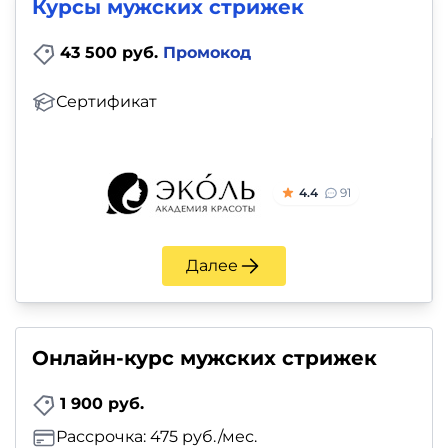
и
Курсы мужских стрижек
саморазвитие
43 500 руб.
Промокод
Прочее
Сертификат
Репетиторы
Тесты
4.4
91
на
профориентацию
Далее
Онлайн-курс мужских стрижек
1 900 руб.
Рассрочка: 475 руб./мес.