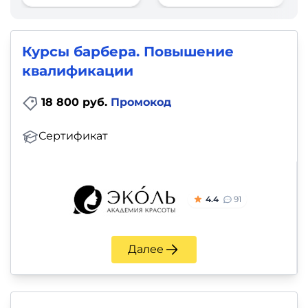
фото,
аудио
Курсы барбера. Повышение
Маркетинг
квалификации
Иностранный
18 800 руб.
Промокод
язык
Сертификат
Для
детей
4.4
91
Красота,
здоровье,
Далее
фитнес
Психология