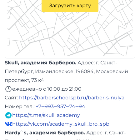
Загрузить карту
Skull, академия барберов.
Адреc: г. Санкт-
Петербург, Измайловское, 196084, Московский
проспект, 73 к4
ежедневно с 10:00 до 21:00
Сайт:
https://barberschool.spb.ru/barber-s-nulya
Номер тел.:
+7‒993‒957‒74‒94
https://t.me/skull_academy
https://vk.com/academy_skull_bro_spb
Hardy`s, академия барберов.
Адреc: г. Санкт-