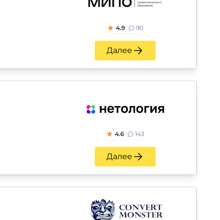
4.9
90
Далее
4.6
143
Далее