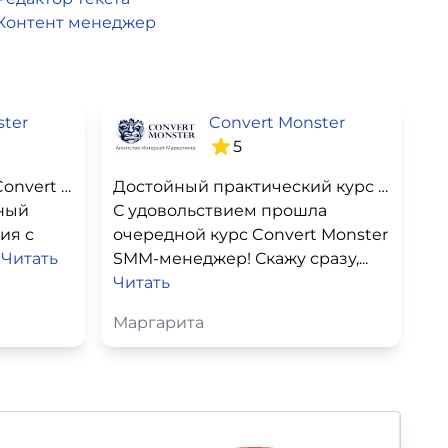
Контент менеджер
ster
Convert Monster
5
Мой опыт обучения на Convert monsters
Достойный практический курс для маркетологов и собственников бизнеса
ный
С удовольствием прошла
ия с
очередной курс Convert Monster
.
Читать
SMM-менеджер! Скажу сразу,...
Читать
Маргарита