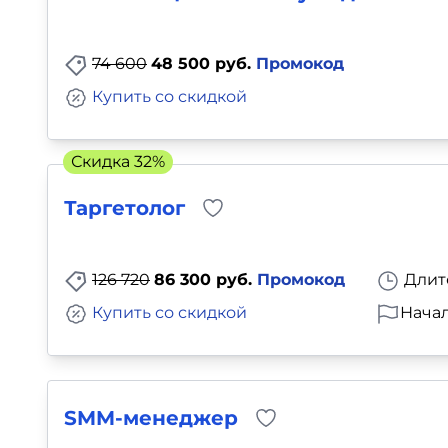
Для детей
74 600
48 500 руб.
Промокод
Красота, здоровье, фитнес
Купить со скидкой
Психология и саморазвитие
Скидка 32%
Прочее
Таргетолог
Репетиторы
126 720
86 300 руб.
Промокод
Длит
Тесты на профориентацию
Купить со скидкой
Начал
SMM-менеджер