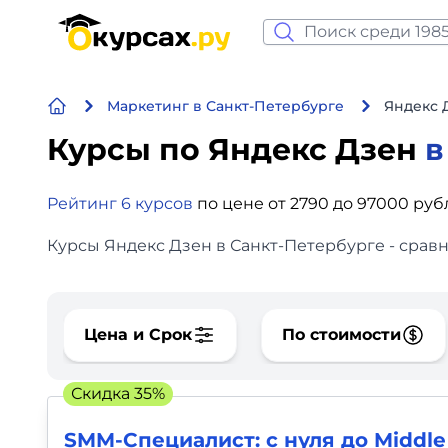
Нейросеть и ИИ
Маркетинг в Санкт-Петербурге
Яндекс 
Программирование
Курсы по Яндекс Дзен
в
Бизнес и финансы
Рейтинг 6 курсов
по цене от 2790 до 97000 руб
Дизайн
Курсы Яндекс Дзен в Санкт-Петербурге - сравн
Аналитика
Видео, фото, аудио
Цена и Срок
По стоимости
Маркетинг
Скидка 35%
Иностранный язык
SMM-Специалист: c нуля до Middle