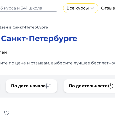
Все курсы
Отзыв
Все курсы Нейросеть и ИИ
Курсы по искусственному интеллекту
Дзен в Санкт-Петербурге
Курсы по нейросетям
 Санкт-Петербурге
Бесплатно
лей
ите по цене и отзывам, выберите лучшее бесплатное
По дате начала
По длительности