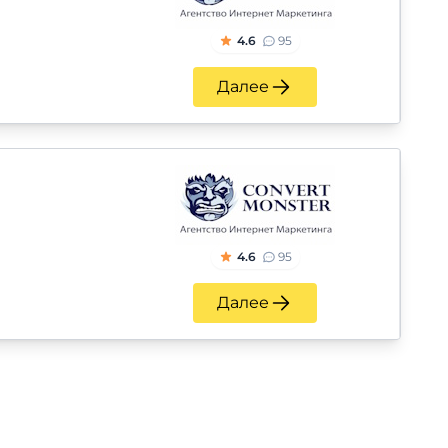
4.6
95
Далее
4.6
95
Далее