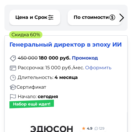
фото,
аудио
Цена и Срок
По стоимости
Маркетинг
Скидка 60%
Иностранный
Генеральный директор в эпоху ИИ
язык
450 000
180 000 руб.
Промокод
Для
Рассрочка: 15 000 руб./мес.
Оформить
детей
Длительность:
4 месяца
Сертификат
Красота,
Начало:
сегодня
здоровье,
Набор ещё идет!
фитнес
Психология
4.9
129