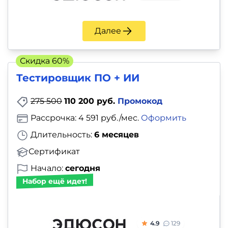
и
саморазвитие
Далее
Прочее
Скидка 60%
Репетиторы
Тестировщик ПО + ИИ
Тесты
275 500
110 200 руб.
Промокод
на
Рассрочка: 4 591 руб./мес.
Оформить
профориентацию
Длительность:
6 месяцев
Сертификат
Начало:
сегодня
Набор ещё идет!
4.9
129