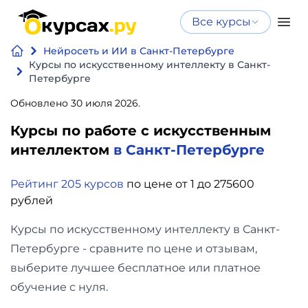
Все курсы
Нейросеть
Все курсы
Нейросеть и ИИ в Санкт-Петербурге
Нейросеть и ИИ
и ИИ
Курсы по искусственному интеллекту в Санкт-
Петербурге
Курсы по
Программирование
искусственному
Обновлено 30 июля 2026.
интеллекту
Курсы по работе с искусственным
Бизнес
Курсы по нейросетям
интеллектом
в Санкт-Петербурге
и
Бесплатно
финансы
Рейтинг 205 курсов
по цене от 1 до 275600
рублей
Дизайн
Курсы по искусственному интеллекту в Санкт-
Петербурге - сравните по цене и отзывам,
Аналитика
выберите лучшее бесплатное или платное
Видео,
обучение с нуля.