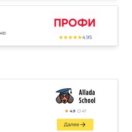
но
4.95
4.9
47
Далее