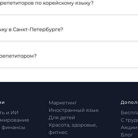
 репетиторов по корейскому языку?
ыку в Санкт-Петербурге?
 репетитором?
ии
Допол
Маркетинг
Иностранный язык
ть и ИИ
Беспл
Для детей
мирование
С тру
Красота, здоровье,
и финансы
Акции
фитнес
Блог