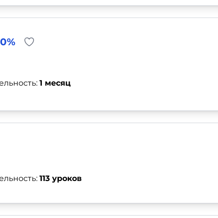
40%
ельность:
1 месяц
ельность:
113 уроков