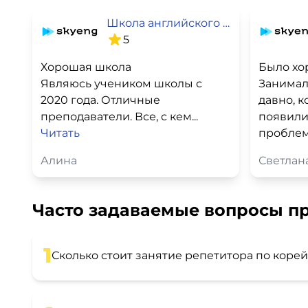
Школа английского языка SkyEng
5
Хорошая школа
Было хо
Являюсь учеником школы с
Занимал
2020 года. Отличные
давно, к
преподаватели. Все, с кем...
появили
Читать
проблем
Алина
Светлана
Часто задаваемые вопросы пр
1
Сколько стоит занятие репетитора по коре