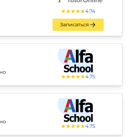
4.74
Записаться
но
4.75
но
4.75