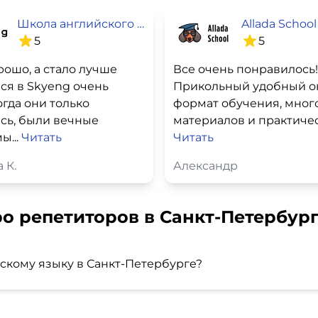
Школа английского языка SkyEng
Allada School
5
5
рошо, а стало лучше
Все очень понравилось!
ся в Skyeng очень
Прикольный удобный о
огда они только
формат обучения, мног
сь, были вечные
материалов и практическ
ы...
Читать
Читать
 К.
Александр
о репетиторов в Санкт-Петербур
йскому языку в Санкт-Петербурге?