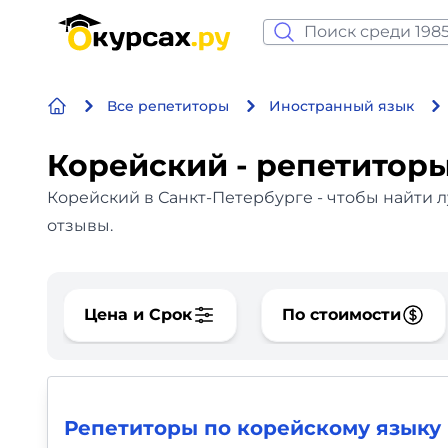
Нейросеть и ИИ
Все репетиторы
Иностранный язык
Программирование
Корейский - репетиторы
Бизнес и финансы
Корейский в Санкт-Петербурге - чтобы найти 
Дизайн
отзывы.
Аналитика
Цена и Срок
По стоимости
Видео, фото, аудио
Маркетинг
Иностранный язык
Репетиторы по корейскому языку