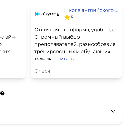
Школа английского языка SkyEng
5
Отличная платформа, удобно, современно, эффективно
нлайн-
Огромный выбор
о
преподавателей, разнообразие
их...
тренировочных и обучающих
техник....
Читать
Олеся
ге