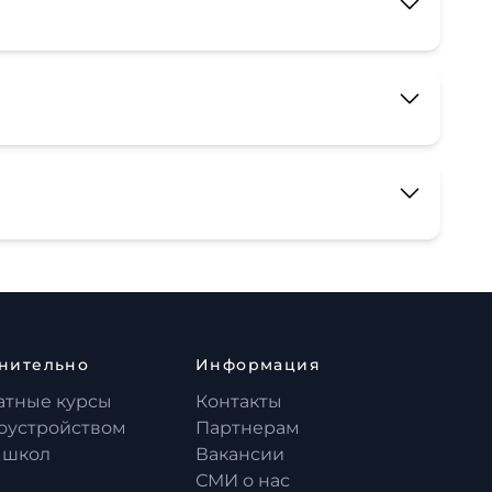
нительно
Информация
атные курсы
Контакты
доустройством
Партнерам
 школ
Вакансии
СМИ о нас