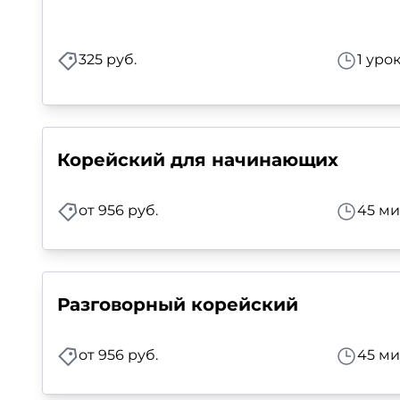
Для детей
325 руб.
1 уро
Красота, здоровье, фитнес
Психология и саморазвитие
Корейский для начинающих
Прочее
Репетиторы
от 956 руб.
45 ми
Тесты на профориентацию
Разговорный корейский
от 956 руб.
45 ми