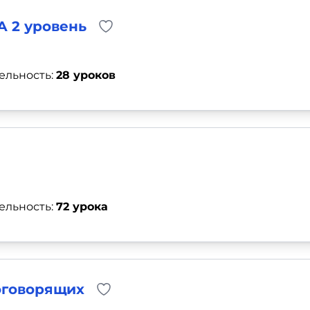
 2 уровень
ельность:
28 уроков
ельность:
72 урока
оговорящих