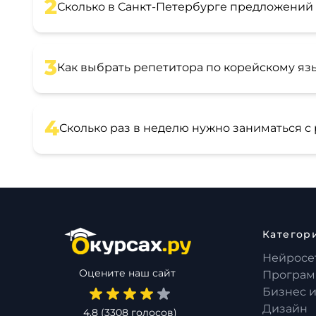
2
Сколько в Санкт-Петербурге предложений
3
Как выбрать репетитора по корейскому яз
4
Сколько раз в неделю нужно заниматься с
Категор
Нейросе
Оцените наш сайт
Програм
Бизнес 
Дизайн
4.8
(
3308
голосов)