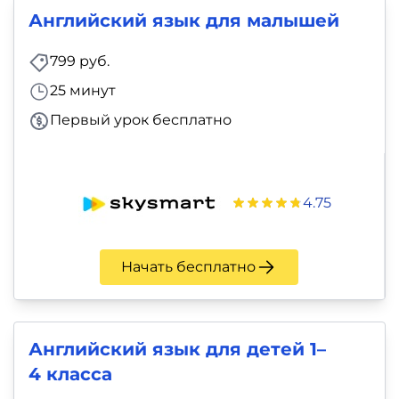
фото,
Английский язык для малышей
аудио
799 руб.
Маркетинг
25 минут
Первый урок бесплатно
Иностранный
язык
Для
4.75
детей
Начать бесплатно
Красота,
здоровье,
фитнес
Английский язык для детей 1–
4 класса
Психология