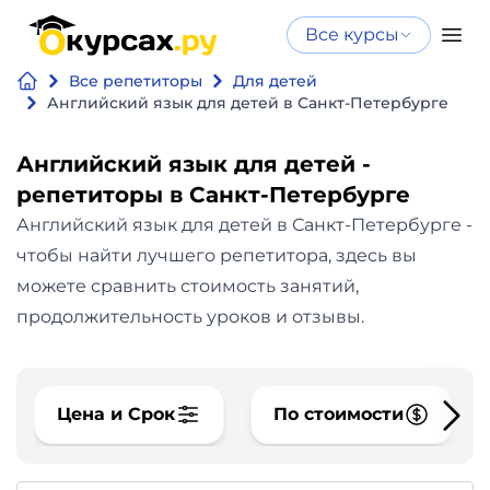
Все курсы
Нейросеть
Все курсы
Все репетиторы
Для детей
Нейросеть и ИИ
и ИИ
Английский язык для детей в Санкт-Петербурге
Курсы по
Программирование
искусственному
Английский язык для детей -
интеллекту
репетиторы в Санкт-Петербурге
Бизнес
Курсы по нейросетям
Английский язык для детей в Санкт-Петербурге -
и
Бесплатно
чтобы найти лучшего репетитора, здесь вы
финансы
можете сравнить стоимость занятий,
продолжительность уроков и отзывы.
Дизайн
Аналитика
Цена и Срок
По стоимости
Видео,