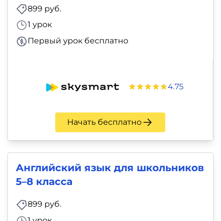
и
899 руб.
саморазвитие
1 урок
Первый урок бесплатно
Прочее
Репетиторы
4.75
Тесты
на
Начать бесплатно
профориентацию
Английский язык для школьников
5–8 класса
899 руб.
1 урок